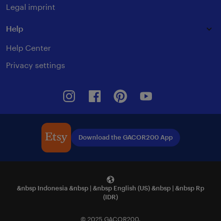
Legal imprint
Help
Help Center
Privacy settings
Instagram
Facebook
Pinterest
Youtube
Download the GACOR200 App
&nbsp Indonesia &nbsp | &nbsp English (US) &nbsp | &nbsp Rp
(IDR)
© 2025 GACOR200.