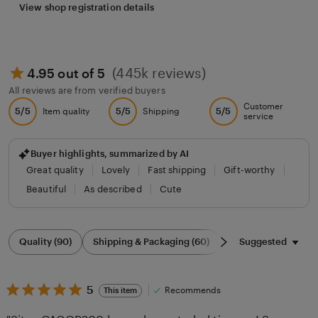
View shop registration details
(445k reviews)
4.95 out of 5
All reviews are from verified buyers
Customer
5/5
5/5
5/5
Item quality
Shipping
service
Buyer highlights, summarized by AI
Great quality
Lovely
Fast shipping
Gift-worthy
Beautiful
As described
Cute
Filter
Suggested
Quality (90)
Shipping & Packaging (60)
Appearance (50)
by
category
5
5
Recommends
This item
out
of