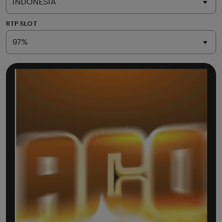
RTP SLOT