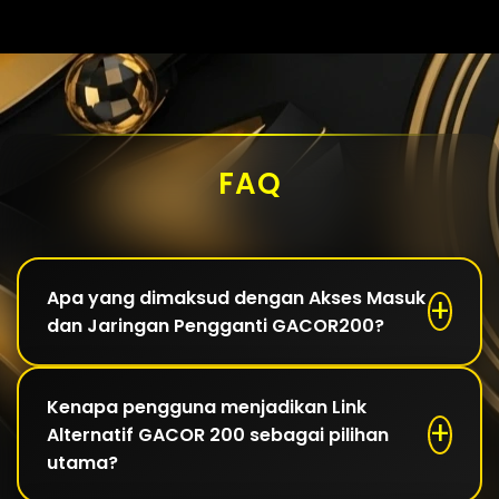
FAQ
Apa yang dimaksud dengan Akses Masuk
dan Jaringan Pengganti GACOR200?
Akses Masuk GACOR200 adalah pintu
Kenapa pengguna menjadikan Link
gerbang *login* utama Anda, sedangkan
Alternatif GACOR 200 sebagai pilihan
Jaringan Pengganti (Link Alternatif) berperan
utama?
sebagai alamat *backup* resmi. Tautan ini